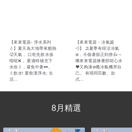
【來來電器- 淨水系列
【來來電器 - 冷氣篇
💧】夏天為大地帶來酷熱
💨】 ⛱️夏季有得涼冷氣
🥵天氣， 口乾先飲水係
❄️，今個暑假正到痹👍 ~
唔啱❌， 要適時補充下
嚟來來電器揀番部啱心水
水份💧，避免中暑🕶️。
❤又夠凍❄️嘅冷氣機畀自
💧飲水! 要飲潔淨水; 生
己。 有唔同匹數、款
活...
式...
8月精選