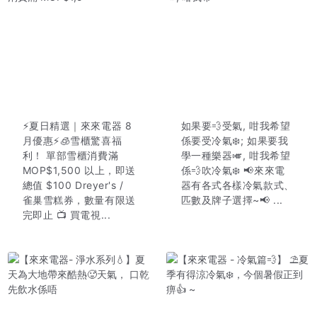
⚡夏日精選｜來來電器 8
如果要💨受氣, 咁我希望
月優惠⚡🧊雪櫃驚喜福
係要受冷氣❄️; 如果要我
利！ 單部雪櫃消費滿
學一種樂器🎺, 咁我希望
MOP$1,500 以上，即送
係💨吹冷氣❄️ 📢來來電
總值 $100 Dreyer's /
器有各式各樣冷氣款式、
雀巢雪糕券，數量有限送
匹數及牌子選擇~📢 ...
完即止 📺 買電視...